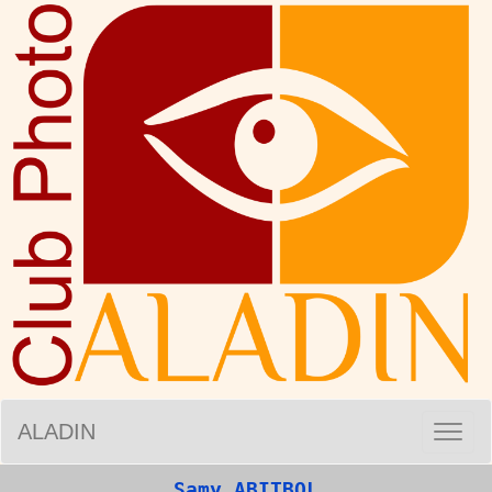
ALADIN
Samy ABITBOL